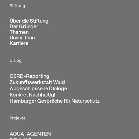
Es soll deshalb in den Jahren 2018/19 eine Fachstelle im
Stiftung
Referat Landschaftspflege für die weitere Betreuung der
Projekte zur Verfügung gestellt werden.
Über die Stiftung
Der Gründer
Themen
Unser Team
Karriere
Dialog
CSRD-Reporting
Zukunftswerkstatt Wald
Abgeschlossene Dialoge
Konkret Nachhaltig!
Hamburger Gespräche für Naturschutz
Projekte
AQUA-AGENTEN